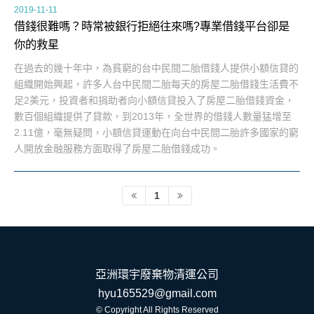
2019-11-11
借錢很難嗎？時常被銀行拒絕往來嗎?專業借錢平台卻是
你的救星
在過去的幾十年中，為貧窮的台中民間二胎借錢人提供小額信貸的
組織開始興起，許多人台中民間二胎每天的房屋二胎借錢生活費不
足2美元，投資者和捐助者向小額信貸投入了房屋二胎借錢資金，
數百個組織提供了貸款，到2013年，全世界的借錢人數量猛增至
2.11億，毫無疑問，小額信貸運動在向台中民間二胎許多國家的窮
人開放金融服務方面取得了房屋二胎借錢成功。
1
亞洲環宇廢棄物清運公司
hyu165529@gmail.com
© Copyright All Rights Reserved