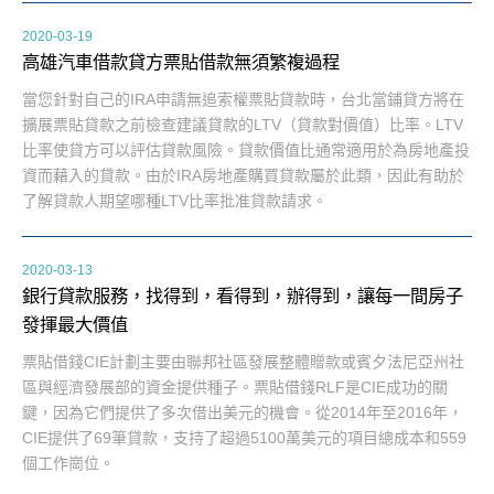
2020-03-19
高雄汽車借款貸方票貼借款無須繁複過程
當您針對自己的IRA申請無追索權票貼貸款時，台北當鋪貸方將在
擴展票貼貸款之前檢查建議貸款的LTV（貸款對價值）比率。LTV
比率使貸方可以評估貸款風險。貸款價值比通常適用於為房地產投
資而藉入的貸款。由於IRA房地產購買貸款屬於此類，因此有助於
了解貸款人期望哪種LTV比率批准貸款請求。
2020-03-13
銀行貸款服務，找得到，看得到，辦得到，讓每一間房子
發揮最大價值
票貼借錢CIE計劃主要由聯邦社區發展整體贈款或賓夕法尼亞州社
區與經濟發展部的資金提供種子。票貼借錢RLF是CIE成功的關
鍵，因為它們提供了多次借出美元的機會。從2014年至2016年，
CIE提供了69筆貸款，支持了超過5100萬美元的項目總成本和559
個工作崗位。