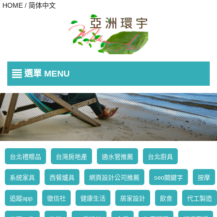
HOME
/
简体中文
選單 MENU
台北禮贈品
台灣房地產
通水管推薦
台北廚具
系統家具
西餐爐具
網頁設計公司推薦
seo關鍵字
按摩
追蹤app
徵信社
健康生活
居家設計
飲食
代工製造