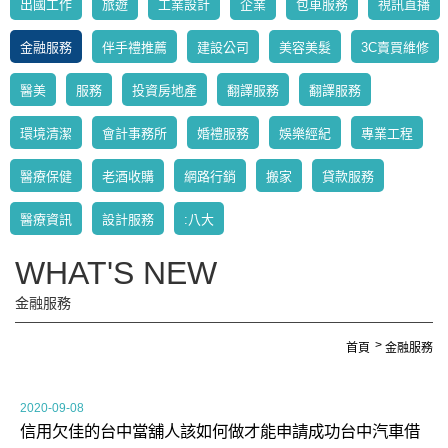
出國工作
旅遊
工業設計
企業
包車服務
視訊直播
金融服務
伴手禮推薦
建設公司
美容美髮
3C賣買維修
醫美
服務
投資房地產
翻譯服務
翻譯服務
環境清潔
會計事務所
婚禮服務
娛樂經紀
專業工程
醫療保健
老酒收購
網路行銷
搬家
貸款服務
醫療資訊
設計服務
:八大
WHAT'S NEW
金融服務
首頁
金融服務
2020-09-08
信用欠佳的台中當舖人該如何做才能申請成功台中汽車借