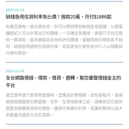
2020-01-16
缺錢急用信貸利率免比價！撥款20萬，月付$1886起
如果您擁有一個名牌吉他，則可以將其帶到缺錢急用當舖，以便當
舖經紀人可以計算出它的價值。一旦確定其價值，典當行可向您提
供一筆貸款，最高額度為吉他的評估價值。當舖貸款的條款各不相
同，缺錢急用通常包括高利率。這就是為什麼有些州介入以規範該
行業的原因。
2019-12-20
全台網路借錢、借款、借貸、週轉，幫您彙整借錢金主的
平台
當您想申請汽車貸款借錢時，您應該計算預算，並知道每月，每兩
週或每週還款的期望額。另外，在尋找新車之前，請確保您已經知
道要為那輛車貸款的類型。獲得可負擔的利率，低廉的費用以及大
多數靈活還款方式的貸款。