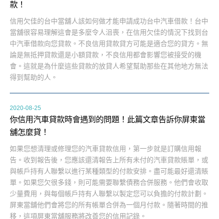
款！
信用欠佳的台中當舖人該如何做才能申請成功台中汽車借款！台中
當舖很容易理解這會是多麼令人沮喪，在信用欠佳的情況下找到台
中汽車借款向您貸款。不良信用貸款貸方可能是適合您的貸方。無
論是無抵押貸款還是小額貸款，不良信用都會影響您被接受的機
會。這就是為什麼這些貸款的放貸人希望幫助那些在其他地方無法
得到幫助的人。
2020-08-25
你信用汽車貸款時會遇到的問題！此篇文章告訴你屏東當
舖怎麼貸！
如果您想清理或修理您的汽車貸款信用，第一步就是訂購信用報
告。收到報告後，您應該還清報告上所有未付的汽車貸款賬單，或
與帳戶持有人聯繫以進行某種類型的付款安排。盡可能最好還清賬
單。如果您欠很多錢，則可能需要聯繫債務合併服務。他們會收取
少量費用，與每個帳戶持有人聯繫以製定您可以負擔的付款計劃。
屏東當舖他們會將您的所有帳單合併為一個月付款。隨著時間的推
移，這項屏東當舖服務將改善您的信用記錄。