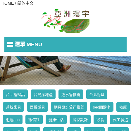
HOME
/
简体中文
選單 MENU
台北禮贈品
台灣房地產
通水管推薦
台北廚具
系統家具
西餐爐具
網頁設計公司推薦
seo關鍵字
按摩
追蹤app
徵信社
健康生活
居家設計
飲食
代工製造