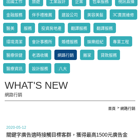
出國工作
旅遊
工業設計
企業
包車服務
視訊直播
金融服務
伴手禮推薦
建設公司
美容美髮
3C賣買維修
醫美
服務
投資房地產
翻譯服務
翻譯服務
環境清潔
會計事務所
婚禮服務
娛樂經紀
專業工程
醫療保健
老酒收購
網路行銷
搬家
貸款服務
醫療資訊
設計服務
:八大
WHAT'S NEW
網路行銷
首頁
網路行銷
2020-05-12
關鍵字廣告適時接觸目標客群，獲得最高1500元廣告金