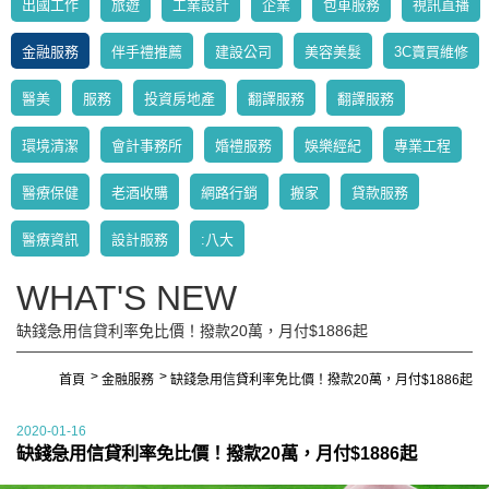
出國工作
旅遊
工業設計
企業
包車服務
視訊直播
金融服務
伴手禮推薦
建設公司
美容美髮
3C賣買維修
醫美
服務
投資房地產
翻譯服務
翻譯服務
環境清潔
會計事務所
婚禮服務
娛樂經紀
專業工程
醫療保健
老酒收購
網路行銷
搬家
貸款服務
醫療資訊
設計服務
:八大
WHAT'S NEW
缺錢急用信貸利率免比價！撥款20萬，月付$1886起
首頁
金融服務
缺錢急用信貸利率免比價！撥款20萬，月付$1886起
2020-01-16
缺錢急用信貸利率免比價！撥款20萬，月付$1886起