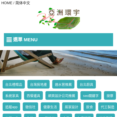
HOME
/
简体中文
選單 MENU
台北禮贈品
台灣房地產
通水管推薦
台北廚具
系統家具
西餐爐具
網頁設計公司推薦
seo關鍵字
按摩
追蹤app
徵信社
健康生活
居家設計
飲食
代工製造