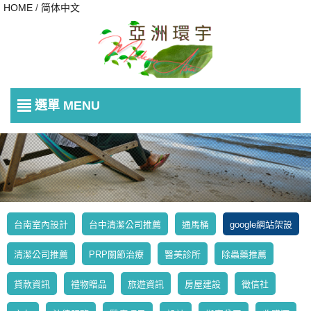
HOME
/
简体中文
選單 MENU
台南室內設計
台中清潔公司推薦
通馬桶
google網站架設
清潔公司推薦
PRP關節治療
醫美診所
除蟲藥推薦
貸款資訊
禮物贈品
旅遊資訊
房屋建設
徵信社