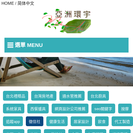
HOME
/
简体中文
選單 MENU
台北禮贈品
台灣房地產
通水管推薦
台北廚具
系統家具
西餐爐具
網頁設計公司推薦
seo關鍵字
按摩
追蹤app
徵信社
健康生活
居家設計
飲食
代工製造