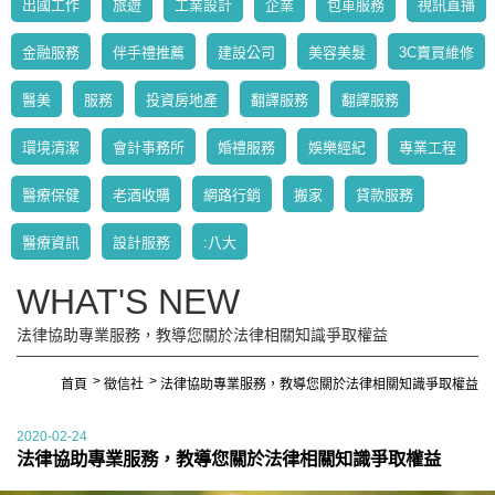
出國工作
旅遊
工業設計
企業
包車服務
視訊直播
金融服務
伴手禮推薦
建設公司
美容美髮
3C賣買維修
醫美
服務
投資房地產
翻譯服務
翻譯服務
環境清潔
會計事務所
婚禮服務
娛樂經紀
專業工程
醫療保健
老酒收購
網路行銷
搬家
貸款服務
醫療資訊
設計服務
:八大
WHAT'S NEW
法律協助專業服務，教導您關於法律相關知識爭取權益
首頁
徵信社
法律協助專業服務，教導您關於法律相關知識爭取權益
2020-02-24
法律協助專業服務，教導您關於法律相關知識爭取權益