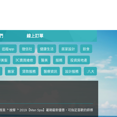
們
線上訂單
追蹤app
徵信社
健康生活
居家設計
飲食
容美髮
3C賣買維修
醫美
服務
投資房地產
搬家
貸款服務
醫療資訊
設計服務
:八大
首頁
按摩
2019【Man Spa】暑期最新優惠，可指定喜歡的師傅