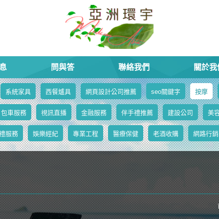
息
問與答
聯絡我們
關於我
系統家具
西餐爐具
網頁設計公司推薦
seo關鍵字
按摩
包車服務
視訊直播
金融服務
伴手禮推薦
建設公司
美
禮服務
娛樂經紀
專業工程
醫療保健
老酒收購
網路行銷