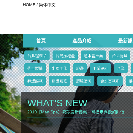
HOME
/
简体中文
首頁
產品介紹
最新訊
台北禮贈品
台灣房地產
通水管推薦
台北廚具
代工製造
出國工作
旅遊
工業設計
企業
翻譯服務
翻譯服務
環境清潔
會計事務所
婚
WHAT'S NEW
2019【Man Spa】暑期最新優惠，可指定喜歡的師傅