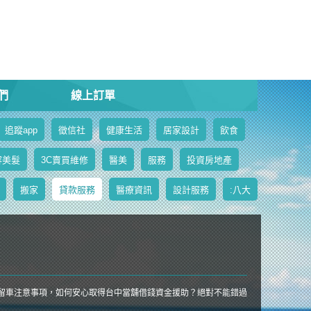
們
線上訂單
追蹤app
徵信社
健康生活
居家設計
飲食
容美髮
3C賣買維修
醫美
服務
投資房地產
搬家
貸款服務
醫療資訊
設計服務
:八大
免留車注意事項，如何安心取得台中當舖借錢資金援助？絕對不能錯過