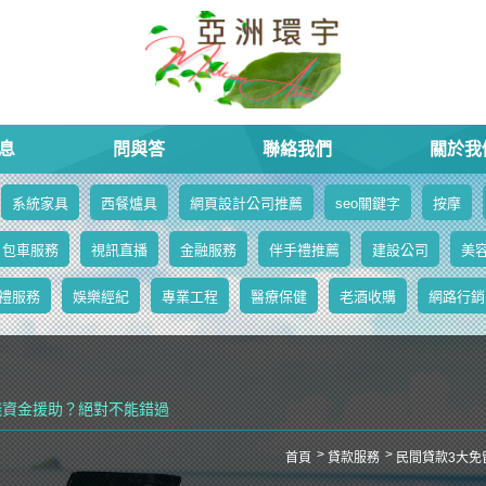
息
問與答
聯絡我們
關於我
系統家具
西餐爐具
網頁設計公司推薦
seo關鍵字
按摩
包車服務
視訊直播
金融服務
伴手禮推薦
建設公司
美
禮服務
娛樂經紀
專業工程
醫療保健
老酒收購
網路行銷
錢資金援助？絕對不能錯過
首頁
貸款服務
民間貸款3大