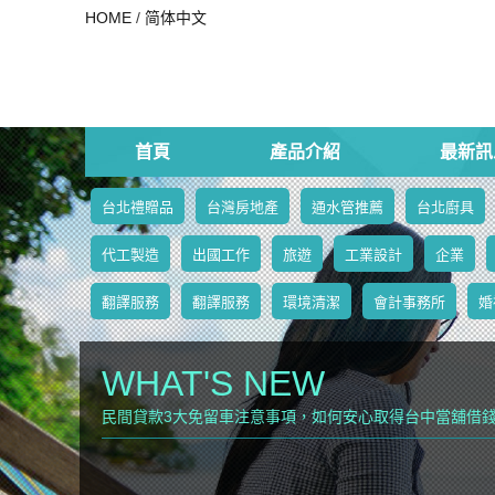
HOME
/
简体中文
首頁
產品介紹
最新訊
台北禮贈品
台灣房地產
通水管推薦
台北廚具
代工製造
出國工作
旅遊
工業設計
企業
翻譯服務
翻譯服務
環境清潔
會計事務所
婚
WHAT'S NEW
民間貸款3大免留車注意事項，如何安心取得台中當舖借