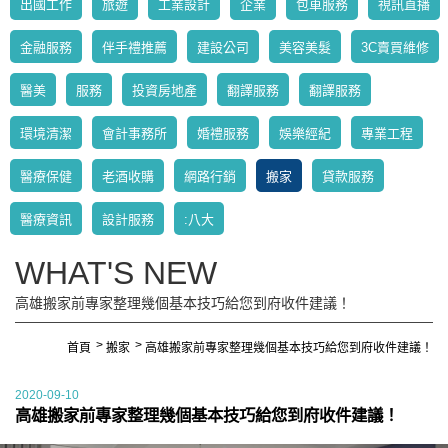
出國工作
旅遊
工業設計
企業
包車服務
視訊直播
金融服務
伴手禮推薦
建設公司
美容美髮
3C賣買維修
醫美
服務
投資房地產
翻譯服務
翻譯服務
環境清潔
會計事務所
婚禮服務
娛樂經紀
專業工程
醫療保健
老酒收購
網路行銷
搬家
貸款服務
醫療資訊
設計服務
:八大
WHAT'S NEW
高雄搬家前專家整理幾個基本技巧給您到府收件建議！
首頁
搬家
高雄搬家前專家整理幾個基本技巧給您到府收件建議！
2020-09-10
高雄搬家前專家整理幾個基本技巧給您到府收件建議！