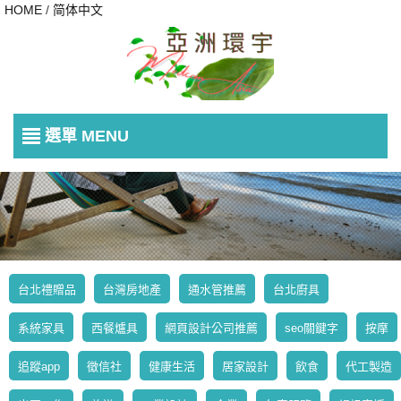
HOME
/
简体中文
選單 MENU
台北禮贈品
台灣房地產
通水管推薦
台北廚具
系統家具
西餐爐具
網頁設計公司推薦
seo關鍵字
按摩
追蹤app
徵信社
健康生活
居家設計
飲食
代工製造