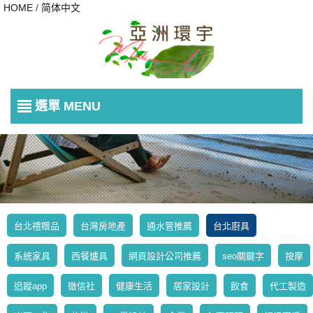
HOME
/
简体中文
選單 MENU
台北禮贈品
台灣房地產
通水管推薦
台北廚具
系統家具
西餐爐具
網頁設計公司推薦
seo關鍵字
按摩
追蹤app
徵信社
健康生活
居家設計
飲食
代工製造